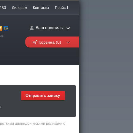
ПВЗ
Дилерам
Контакты
Прайс 1
Ваш профиль
ях
Корзина (0)
Отправить заявку
Х
роткими цилиндрическими роликами с 