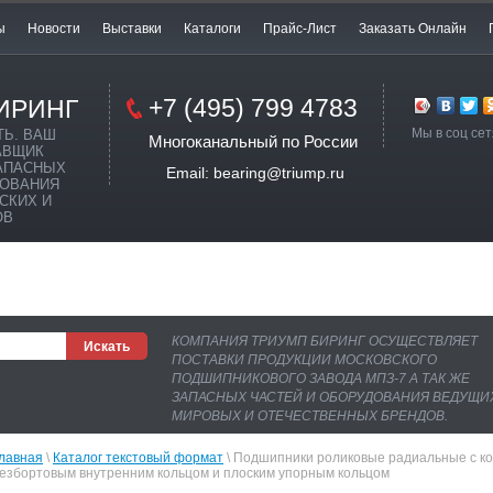
ы
Новости
Выставки
Каталоги
Прайс-Лист
Заказать Онлайн
+7 (495) 799 4783
ИРИНГ
Мы в соц сет
ТЬ. ВАШ
Многоканальный по России
АВЩИК
АПАСНЫХ
Email: bearing@triump.ru
ДОВАНИЯ
СКИХ И
ОВ
КОМПАНИЯ ТРИУМП БИРИНГ ОСУЩЕСТВЛЯЕТ
ПОСТАВКИ ПРОДУКЦИИ МОСКОВСКОГО
ПОДШИПНИКОВОГО ЗАВОДА МПЗ-7 А ТАК ЖЕ
ЗАПАСНЫХ ЧАСТЕЙ И ОБОРУДОВАНИЯ ВЕДУЩИ
МИРОВЫХ И ОТЕЧЕСТВЕННЫХ БРЕНДОВ.
лавная
 \ 
Каталог текстовый формат
 \ Подшипники роликовые радиальные с ко
езбортовым внутренним кольцом и плоским упорным кольцом