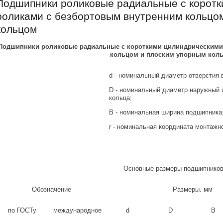
Подшипники роликовые радиальные с корот
роликами с безбортовым внутренним кольцо
кольцом
Подшипники роликовые радиальные с короткими цилиндрическими
кольцом и плоским упорным кол
d - номинальный диаметр отверстия 
D - номинальный диаметр наружный 
кольца;
B - номинальная ширина подшипника
r - номинальная координата монтажн
Основные размеры подшипнико
Обозначение
Размеры. мм
по ГОСТу
международное
d
D
B