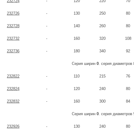
232724
-
120
220
70
232726
-
130
250
80
232728
-
140
260
80
232732
-
160
320
108
232736
-
180
340
92
Серия ширин
0
. серия диаметров
232822
-
110
215
76
232824
-
120
240
80
232832
-
160
300
84
Серия ширин
0
. серия диаметров
232926
-
130
240
80