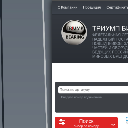
О Компании
Продукция
Сертификат
ТРИУМП Б
ФЕДЕРАЛЬНАЯ СЕ
НАДЕЖНЫЙ ПОСТ
ПОДШИПНИКОВ, З
ЧАСТЕЙ И ОБОРУ
ВЕДУЩИХ РОССИЙ
МИРОВЫХ БРЕНД
Введите номер подшипника
Г
Поиск
б
выбор по номеру