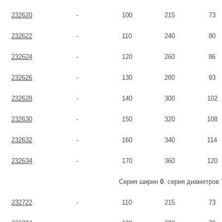
232620
-
100
215
73
232622
-
110
240
80
232624
-
120
260
86
232626
-
130
280
93
232628
-
140
300
102
232630
-
150
320
108
232632
-
160
340
114
232634
-
170
360
120
Серия ширин
0
. серия диаметров
232722
-
110
215
73