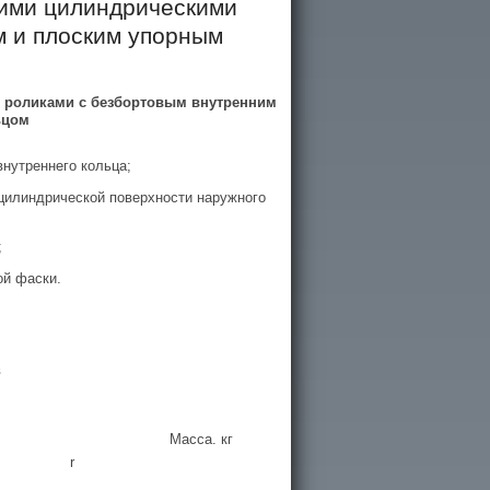
кими цилиндрическими
м и плоским упорным
 роликами с безбортовым внутренним
ьцом
внутреннего кольца;
цилиндрической поверхности наружного
;
ой фаски.
в
Масса. кг
r