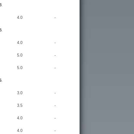
3
.
4.0
-
5
.
4.0
-
5.0
-
5.0
-
6
.
3.0
-
3.5
-
4.0
-
4.0
-