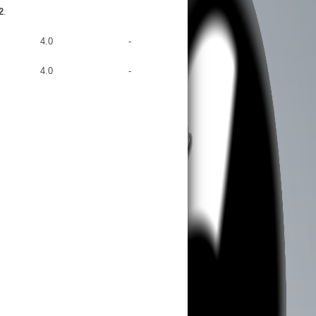
2
.
4.0
-
4.0
-