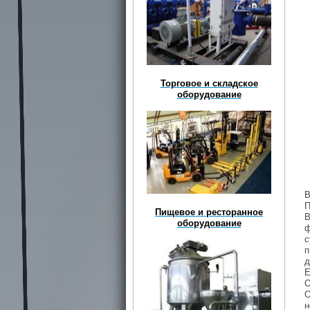
Торговое и складское
оборудование
В
П
Пищевое и ресторанное
В
оборудование
ф
с
п
д
Е
О
О
н