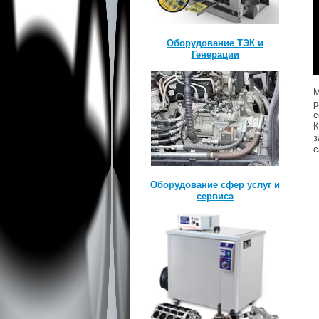
Оборудование ТЭК и
Генерации
М
р
с
К
з
с
Оборудование сфер услуг и
сервиса