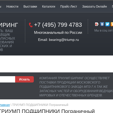
ы
Новости
Выставки
Каталоги
Прайс-Лист
Заказать Онлайн
+7 (495) 799 4783
ИРИНГ
Мы в соц сет
ТЬ. ВАШ
Многоканальный по России
АВЩИК
АПАСНЫХ
Email: bearing@triump.ru
ДОВАНИЯ
СКИХ И
ОВ
КОМПАНИЯ ТРИУМП БИРИНГ ОСУЩЕСТВЛЯЕТ
ПОСТАВКИ ПРОДУКЦИИ МОСКОВСКОГО
ПОДШИПНИКОВОГО ЗАВОДА МПЗ-7 А ТАК ЖЕ
ЗАПАСНЫХ ЧАСТЕЙ И ОБОРУДОВАНИЯ ВЕДУЩИ
МИРОВЫХ И ОТЕЧЕСТВЕННЫХ БРЕНДОВ.
лавная
 \ ТРИУМП ПОДШИПНИКИ Пограничный
ТРИУМП ПОДШИПНИКИ Пограничный