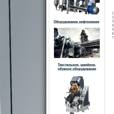
1
2
3
Оборудование нефтехимии
4
5
6
7
Текстильное, швейное,
обувное оборудование