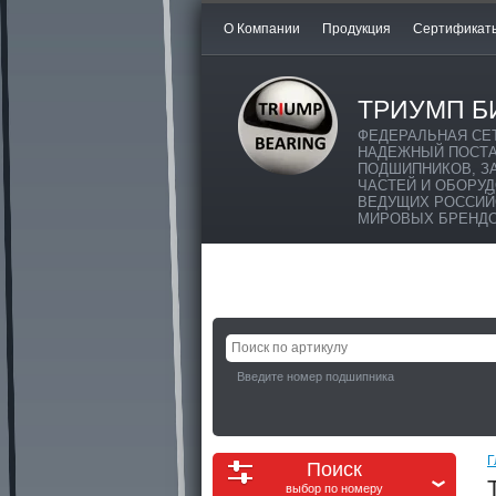
О Компании
Продукция
Сертификат
ТРИУМП Б
ФЕДЕРАЛЬНАЯ СЕ
НАДЕЖНЫЙ ПОСТ
ПОДШИПНИКОВ, З
ЧАСТЕЙ И ОБОРУ
ВЕДУЩИХ РОССИЙ
МИРОВЫХ БРЕНД
Введите номер подшипника
Г
Поиск
выбор по номеру