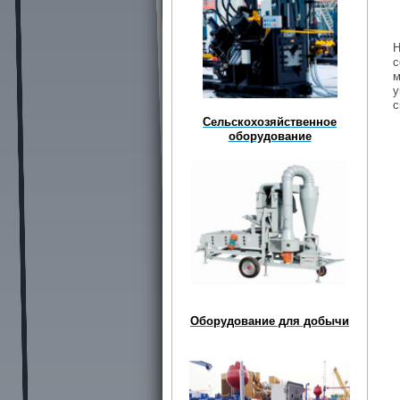
Н
с
м
у
с
Сельскохозяйственное
оборудование
Оборудование для добычи