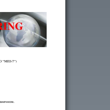
О "МПЗ-7")
аничном.