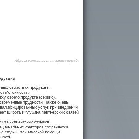
Адреса самовывоза на карте города
одукции
ных свойствах продукции.
ость/стоимость.
у своего продукта (сервис),
овременные трудности. Также очень
квалифицированных услуг при внедрении
ет широта и глубина партнерских связей
сштаб клиентских отзывов.
рациональных факторов сохраняется.
чию службы технической помощи
ность.