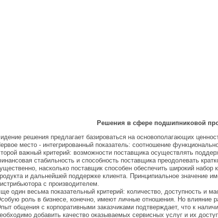
Решения в сфере подшипниковой пр
идение решения предлагает базироваться на основополагающих ценност
ервое место - интегрированный показатель: соотношение функциональн
торой важный критерий: возможности поставщика осуществлять поддержк
инансовая стабильность и способность поставщика преодолевать кратк
ущественно, насколько поставщик способен обеспечить широкий набор 
родукта и дальнейшей поддержке клиента. Принципиальное значение име
истрибьютора с производителем.
ще один весьма показательный критерий: количество, доступность и ма
собую роль в бизнесе, конечно, имеют личные отношения. Но влияние 
пыт общения с корпоративными заказчиками подтверждает, что к нали
еобходимо добавить качество оказываемых сервисных услуг и их доступ