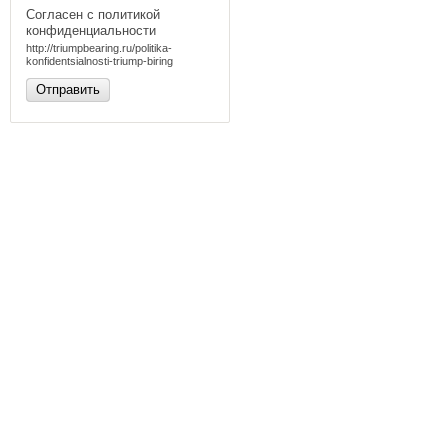
Согласен с политикой
конфиденциальности
http://triumpbearing.ru/politika-
konfidentsialnosti-triump-biring
Отправить