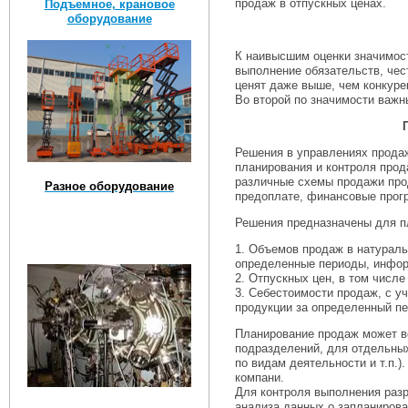
продаж в отпускных ценах.
Подъемное, крановое
оборудование
К наивысшим оценки значимост
выполнение обязательств, чест
ценят даже выше, чем конкуре
Во второй по значимости важ
Решения в управлениях прода
планирования и контроля про
различные схемы продажи проду
Разное оборудование
предоплате, финансовые про
Решения предназначены для п
1. Объемов продаж в натураль
определенные периоды, информ
2. Отпускных цен, в том числ
3. Себестоимости продаж, с у
продукции за определенный пе
Планирование продаж может ве
подразделений, для отдельных
по видам деятельности и т.п.
компани.
Для контроля выполнения раз
анализа данных о запланирова