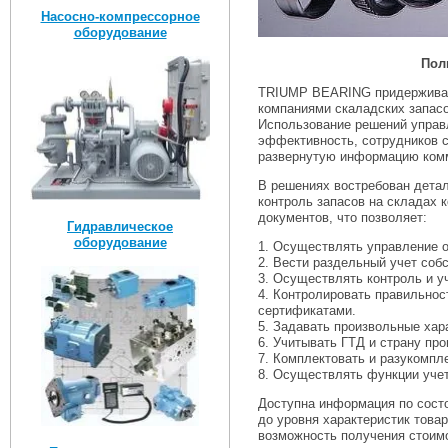
Насосно-компрессорное
оборудование
Пол
TRIUMP BEARING придерживает
компаниями скаладских запасо
Использование решений управл
эффективность, сотрудников с
развернутую информацию комм
В решениях востребован детал
контроль запасов на складах
документов, что позволяет:
Гидравлическое
оборудование
1. Осуществлять управление о
2. Вести раздельный учет собс
3. Осуществлять контроль и у
4. Контролировать правильнос
сертификатами.
5. Задавать произвольные хара
6. Учитывать ГТД и страну пр
7. Комплектовать и разукомпл
8. Осуществлять функции учет
Доступна информация по состо
до уровня характеристик това
возможность получения стоимо