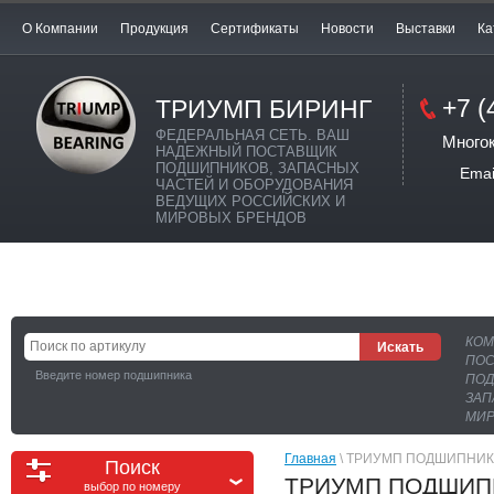
О Компании
Продукция
Сертификаты
Новости
Выставки
Ка
+7 (
ТРИУМП БИРИНГ
ФЕДЕРАЛЬНАЯ СЕТЬ. ВАШ
Много
НАДЕЖНЫЙ ПОСТАВЩИК
ПОДШИПНИКОВ, ЗАПАСНЫХ
Email:
ЧАСТЕЙ И ОБОРУДОВАНИЯ
ВЕДУЩИХ РОССИЙСКИХ И
МИРОВЫХ БРЕНДОВ
КОМ
ПОС
Введите номер подшипника
ПОД
ЗАП
МИР
Главная
 \ ТРИУМП ПОДШИПНИК
Поиск
ТРИУМП ПОДШИПН
выбор по номеру