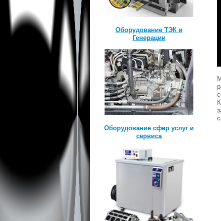
Оборудование ТЭК и
Генерации
М
р
с
К
з
с
Оборудование сфер услуг и
сервиса