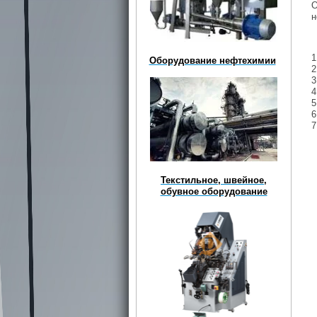
О
н
1
Оборудование нефтехимии
2
3
4
5
6
7
Текстильное, швейное,
обувное оборудование