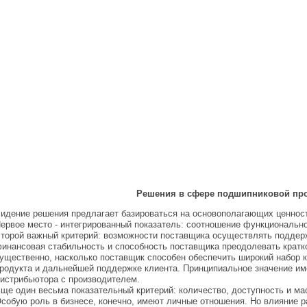
Решения в сфере подшипниковой пр
идение решения предлагает базироваться на основополагающих ценност
ервое место - интегрированный показатель: соотношение функциональн
торой важный критерий: возможности поставщика осуществлять поддержк
инансовая стабильность и способность поставщика преодолевать кратк
ущественно, насколько поставщик способен обеспечить широкий набор 
родукта и дальнейшей поддержке клиента. Принципиальное значение име
истрибьютора с производителем.
ще один весьма показательный критерий: количество, доступность и ма
собую роль в бизнесе, конечно, имеют личные отношения. Но влияние 