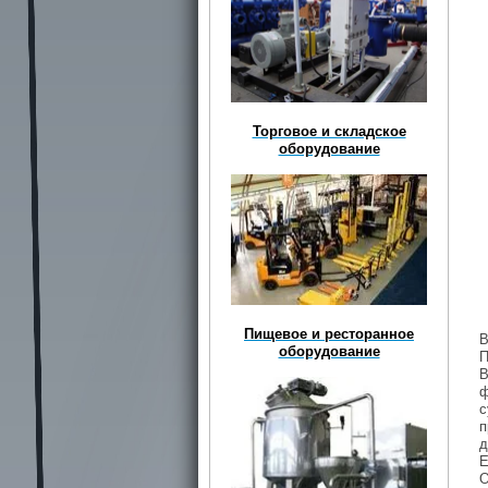
Торговое и складское
оборудование
Пищевое и ресторанное
В
оборудование
П
В
ф
с
п
д
Е
О