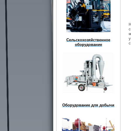
Н
с
м
у
Сельскохозяйственное
с
оборудование
Оборудование для добычи