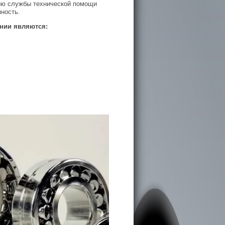
чию службы технической помощи
ность.
нии являются: