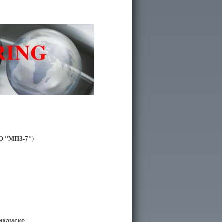
О "МПЗ-7")
икамске.