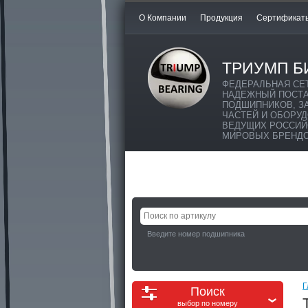
О Компании
Продукция
Сертификат
ТРИУМП Б
ФЕДЕРАЛЬНАЯ СЕ
НАДЕЖНЫЙ ПОСТ
ПОДШИПНИКОВ, З
ЧАСТЕЙ И ОБОРУ
ВЕДУЩИХ РОССИЙ
МИРОВЫХ БРЕНД
Введите номер подшипника
Г
Поиск
выбор по номеру