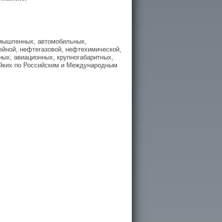
омышленных, автомобильных,
ейной, нефтегазовой, нефтехимической,
ых, авиационных, крупногабаритных,
ойких по Российским и Международным