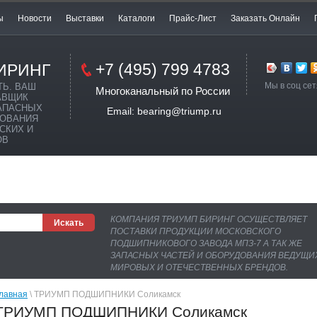
ы
Новости
Выставки
Каталоги
Прайс-Лист
Заказать Онлайн
+7 (495) 799 4783
ИРИНГ
Мы в соц сет
ТЬ. ВАШ
Многоканальный по России
АВЩИК
АПАСНЫХ
Email: bearing@triump.ru
ДОВАНИЯ
СКИХ И
ОВ
КОМПАНИЯ ТРИУМП БИРИНГ ОСУЩЕСТВЛЯЕТ
ПОСТАВКИ ПРОДУКЦИИ МОСКОВСКОГО
ПОДШИПНИКОВОГО ЗАВОДА МПЗ-7 А ТАК ЖЕ
ЗАПАСНЫХ ЧАСТЕЙ И ОБОРУДОВАНИЯ ВЕДУЩИ
МИРОВЫХ И ОТЕЧЕСТВЕННЫХ БРЕНДОВ.
лавная
 \ ТРИУМП ПОДШИПНИКИ Соликамск
ТРИУМП ПОДШИПНИКИ Соликамск