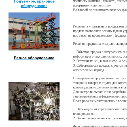
честность компании, гибкость, откры
Подъемное, крановое
ассортиментную политику.
оборудование
Во второй по значимости важных фа
Решения в управлениях продажами об
продаж, позволяют решать задачи уп
под заказ, на производство. Продаж
Решения предназначены для планиро
1. Объемов продаж в натуральном и 
информации о текущих складских ост
Разное оборудование
2. Отпускных цен, в том числе на ос
3. Себестоимости продаж, с учетом 
определенный период.
Планирование продаж может вестись 
товаров и товарных групп, для опред
консолидацию отдельных планов в св
Для контроля выполнения разработан
запланированных и фактических про
Планирование может вестись с времен
1. Переходить от стратегических пл
планирования.
2. Вести планирование как с учетом, 
Функциональность управления заказа