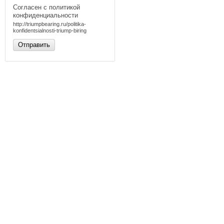
Согласен с политикой
конфиденциальности
http://triumpbearing.ru/politika-
konfidentsialnosti-triump-biring
Отправить