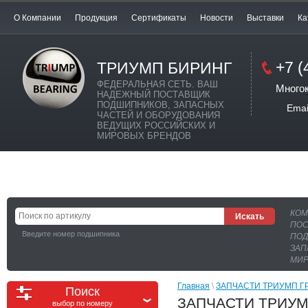
О Компании
Продукция
Сертификаты
Новости
Выставки
Ка
+7 (
ТРИУМП БИРИНГ
ФЕДЕРАЛЬНАЯ СЕТЬ. ВАШ
Много
НАДЕЖНЫЙ ПОСТАВЩИК
ПОДШИПНИКОВ, ЗАПАСНЫХ
Email:
ЧАСТЕЙ И ОБОРУДОВАНИЯ
ВЕДУЩИХ РОССИЙСКИХ И
МИРОВЫХ БРЕНДОВ
КОМ
ПОС
Введите номер подшипника
ПОД
ЗАП
МИР
Главная
 \ 
ЗАПЧАСТИ ТРИУМП Г
Поиск
ЗАПЧАСТИ ТРИУМП
выбор по номеру