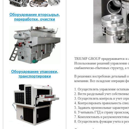
Оборудование вторсырья,
переработки, очистки
TRIUMP GROUP придерживается и акт
Использование решений управления с
снабженческо-сбытовых структур, а
Оборудование упаковки,
транспортировки
В решениях востребован детальный оп
компании. Все складские операции ф
1. Осуществлять управление остатка
2. Вести раздельный учет собственны
3. Осуществлять контроль и учет сер
4. Контролировать правильность спи
5. Задавать произвольные характерист
6. Учитывать ГТД и страну происхож
7. Комплектовать и разукомплектовыв
8. Осуществлять функции учета и ре