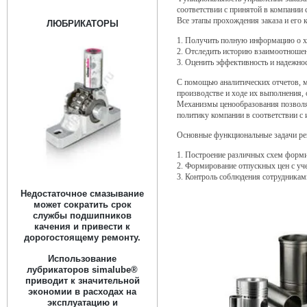
соответствии с принятой в компании с
Все этапы прохождения заказа и ег
ЛЮБРИКАТОРЫ
1. Получить полную информацию о х
2. Отследить историю взаимоотношен
3. Оценить эффективность и надежнос
С помощью аналитических отчетов, м
производстве и ходе их выполнения, 
Механизмы ценообразования позволя
политику компании в соответствии с
Основные функциональные задачи ре
1. Построение различных схем форми
2. Формирование отпускных цен с уч
3. Контроль соблюдения сотрудникам
Недостаточное смазывание
может сократить срок
службы подшипников
качения и привести к
дорогостоящему ремонту.
Использование
лубрикаторов simalube®
приводит к значительной
экономии в расходах на
эксплуатацию и