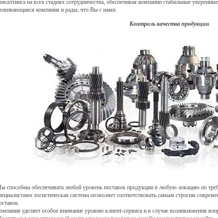
онсалтинга на всех стадиях сотрудничества, обеспечивая компании стабильные уверенн
азвивающаяся компания и рады, что Вы с нами.
Контроль качества продукции
ы способны обеспечивать любой уровень поставок продукции в любую локацию по треб
пециалистами логистическая система позволяет соответствовать самым строгим соврем
оставок.
омпания уделяет особое внимание уровню клиент-сервиса и в случае возникновения воп