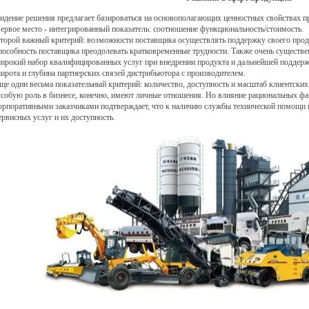
идение решения предлагает базироваться на основополагающих ценностных свойствах п
ервое место - интегрированный показатель: соотношение функциональность/стоимость.
торой важный критерий: возможности поставщика осуществлять поддержку своего продук
пособность поставщика преодолевать кратковременные трудности. Также очень существе
ирокий набор квалифицированных услуг при внедрении продукта и дальнейшей поддерж
ирота и глубина партнерских связей дистрибьютора с производителем.
ще один весьма показательный критерий: количество, доступность и масштаб клиентски
собую роль в бизнесе, конечно, имеют личные отношения. Но влияние рациональных фа
орпоративными заказчиками подтверждает, что к наличию службы технической помощи 
ервисных услуг и их доступность.