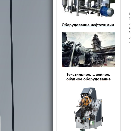
1
2
3
Оборудование нефтехимии
4
5
6
7
Текстильное, швейное,
обувное оборудование