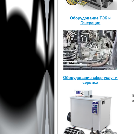
о
Оборудование ТЭК и
Генерации
Оборудование сфер услуг и
сервиса
П
м