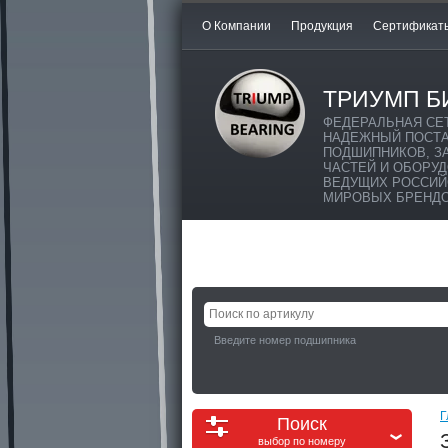
О Компании
Продукция
Сертификат
ТРИУМП Б
ФЕДЕРАЛЬНАЯ СЕ
НАДЕЖНЫЙ ПОСТ
ПОДШИПНИКОВ, З
ЧАСТЕЙ И ОБОРУ
ВЕДУЩИХ РОССИЙ
МИРОВЫХ БРЕНД
Введите номер подшипника
Г
Поиск
выбор по номеру