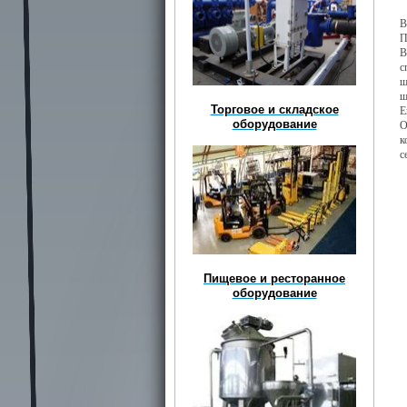
В
П
В
с
ш
ш
Торговое и складское
Е
оборудование
О
к
с
Пищевое и ресторанное
оборудование