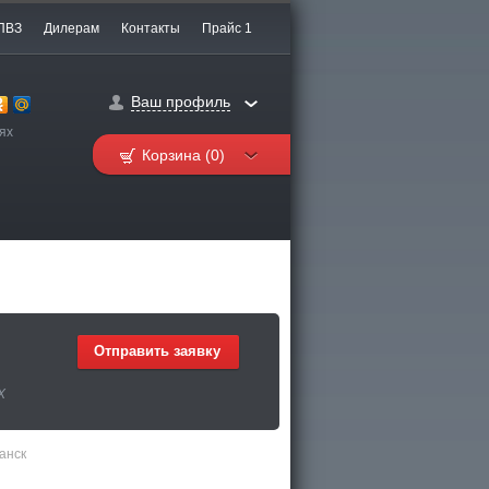
ПВЗ
Дилерам
Контакты
Прайс 1
Ваш профиль
ях
Корзина (0)
Отправить заявку
Х
анск