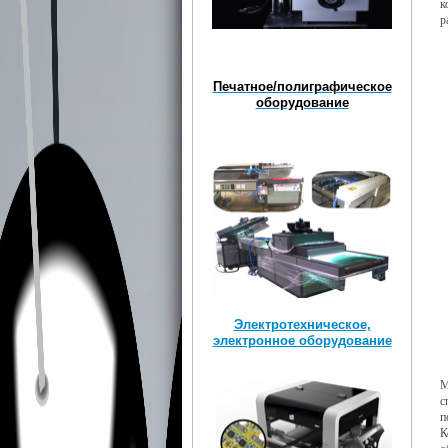
к
р
Печатное/полиграфическое
оборудование
Электротехническое,
электронное оборудование
М
с
п
К