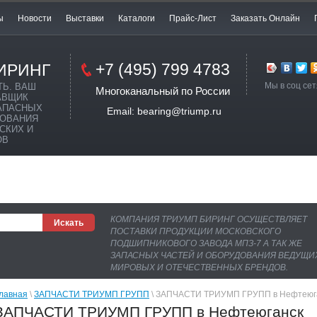
ы
Новости
Выставки
Каталоги
Прайс-Лист
Заказать Онлайн
+7 (495) 799 4783
ИРИНГ
Мы в соц сет
ТЬ. ВАШ
Многоканальный по России
АВЩИК
АПАСНЫХ
Email: bearing@triump.ru
ДОВАНИЯ
СКИХ И
ОВ
КОМПАНИЯ ТРИУМП БИРИНГ ОСУЩЕСТВЛЯЕТ
ПОСТАВКИ ПРОДУКЦИИ МОСКОВСКОГО
ПОДШИПНИКОВОГО ЗАВОДА МПЗ-7 А ТАК ЖЕ
ЗАПАСНЫХ ЧАСТЕЙ И ОБОРУДОВАНИЯ ВЕДУЩИ
МИРОВЫХ И ОТЕЧЕСТВЕННЫХ БРЕНДОВ.
лавная
 \ 
ЗАПЧАСТИ ТРИУМП ГРУПП
 \ ЗАПЧАСТИ ТРИУМП ГРУПП в Нефтеюг
ЗАПЧАСТИ ТРИУМП ГРУПП в Нефтеюганск