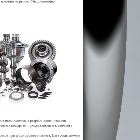
ые позиции на рынке. Мы динамично
ованию клиента, а разработанная нашими
енным стандартам, предъявляемым к таймингу
росов при формировании заказа, Вы всегда можете